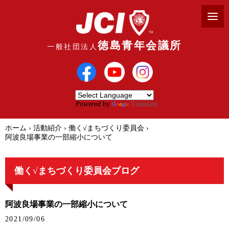
徳島青年会議所
一般社団法人
Powered by
Translate
ホーム
›
活動紹介
›
働く√まちづくり委員会
›
阿波良場事業の一部縮小について
働く√まちづくり委員会ブログ
阿波良場事業の一部縮小について
2021/09/06