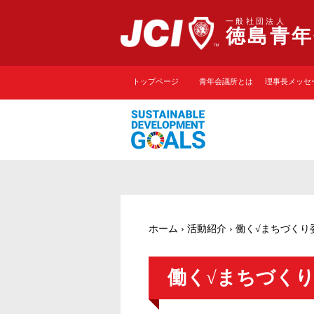
一般社団法人
徳島青年
トップページ
青年会議所とは
理事長メッセ
ホーム
›
活動紹介
›
働く√まちづくり
働く√まちづく