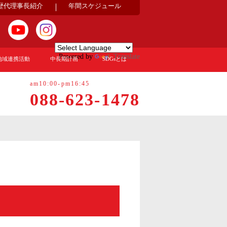
歴代理事長紹介
年間スケジュール
Powered by
Translate
地域連携活動
中長期計画
SDGsとは
am10:00-pm16:45
088-623-1478