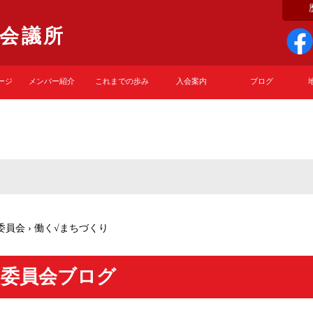
会議所
ージ
メンバー紹介
これまでの歩み
入会案内
ブログ
委員会
›
働く√まちづくり
り委員会ブログ