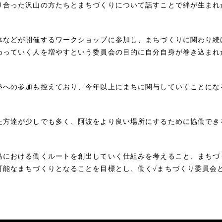
り合った沢山の方たちとまちづくりについて話すことで絆が生まれ
体などが開催するワークショップに参加し、まちづくりに関わり続
わっていく人を増やすという委員会の目的に自分自身が巻き込まれ
塾への参加も控えており、今年以上にまちに関与していくことにな
た方達が少しでも多く、阿波をより良い場所にするために協働でき
島における働くルートを創出していく仕組みを考えること、まちづ
可能なまちづくりとなることを目標とし、働く√まちづくり委員会
。